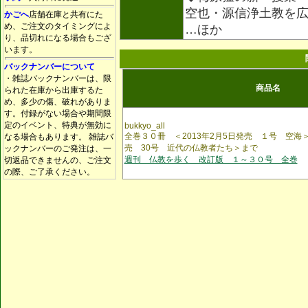
空也・源信浄土教を
かごへ
店舗在庫と共有にた
め、ご注文のタイミングによ
…ほか
り、品切れになる場合もござ
います。
バックナンバーについて
・雑誌バックナンバーは、限
商品名
られた在庫から出庫するた
め、多少の傷、破れがありま
す。付録がない場合や期間限
定のイベント、特典が無効に
bukkyo_all
全巻３０冊 ＜2013年2月5日発売 １号 空海＞
なる場合もあります。 雑誌バ
売 30号 近代の仏教者たち＞まで
ックナンバーのご発注は、一
週刊 仏教を歩く 改訂版 １～３０号 全巻
切返品できませんの、ご注文
の際、ご了承ください。