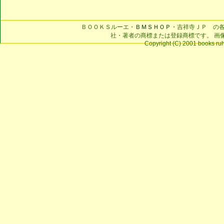
ＢＯＯＫＳルーエ・
ＢＭＳＨＯＰ
・吉祥寺ＪＰ の
社・著者の商標または登録商標です。 画
Copyright (C) 2001 books ruhe