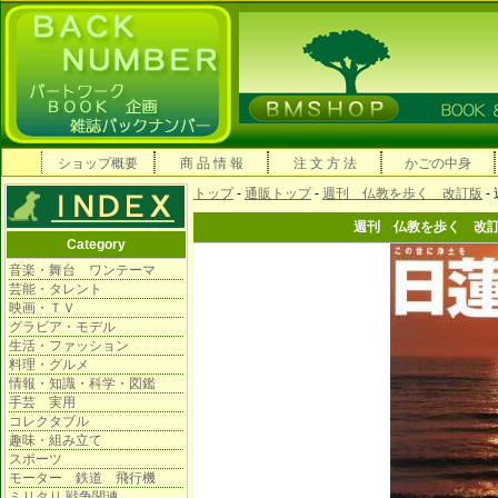
ショップ概要
商 品 情 報
注 文 方 法
かごの中身
トップ
-
通販トップ
-
週刊 仏教を歩く 改訂版
-
週刊 仏教を歩く 改
Category
音楽・舞台 ワンテーマ
芸能・タレント
映画・ＴＶ
グラビア・モデル
生活・ファッション
料理・グルメ
情報・知識・科学・図鑑
手芸 実用
コレクタブル
趣味・組み立て
スポーツ
モーター 鉄道 飛行機
ミリタリ 戦争関連