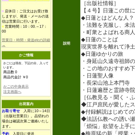
［出版社情報］
【４号】日蓮この世
■
店休日：ご注文はお受け致
しますが、発送・メールの送
◆日蓮とはどんな人？
信は営業日に行います。
・法難を克服し、未
■
営業時間：10：00.～17：
00
・町衆とよばれる商
◆日蓮のことば
営業日・時間・発送etcの詳細
説明
→
現実世界を離れて浄
◆日蓮ゆかりの旅
かご情報
・身延山久遠寺祖師
かごには現在、下記の分、入って
・この地のおすすめ
います。
商品数 0
・日蓮聖人像
商品代金計 ￥0
・長栄山池上本門寺
かごの中身表示
・日蓮遍歴と霊跡寺
注文画面へ
［仏教見る・聞く・
◆江戸庶民が愛した
出荷案内
お取り寄せ
入荷に10～14日
◆付録解説はじめての
（出版社営業日）。品切れの
◆法話仏教への誘い
場合は確認次第ご連絡いたし
「煩悩」欲望を上手
ます。
◆梅原猛の新「授業・
予約
入荷日に発送