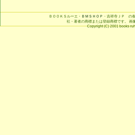
ＢＯＯＫＳルーエ・
ＢＭＳＨＯＰ
・吉祥寺ＪＰ の
社・著者の商標または登録商標です。 画
Copyright (C) 2001 books ruhe