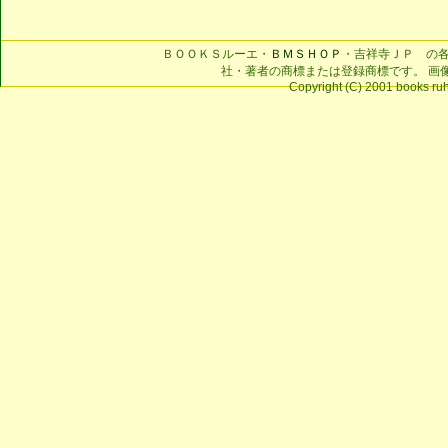
ＢＯＯＫＳルーエ・
ＢＭＳＨＯＰ
・吉祥寺ＪＰ の
社・著者の商標または登録商標です。 画
Copyright (C) 2001 books ruhe