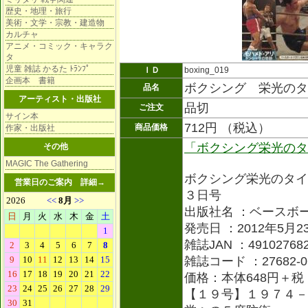
歴史・地理・旅行
美術・文学・宗教・建造物
カルチャ
アニメ・コミック・キャラク
タ
児童 雑誌 かるた ﾄﾗﾝﾌﾟ
ＩＤ
boxing_019
企画本 書籍
ボクシング 栄光のタ
品名
アーティスト・出版社
品切
ご注文
サイン本
712円 （税込）
商品価格
作家・出版社
「ボクシング栄光のタ
その他
MAGIC The Gathering
ボクシング栄光のタイ
営業日のご案内
詳細→
３日号
出版社名 ：ベースボ
発売日 ：2012年5月2
雑誌JAN ：491027682
雑誌コード ：27682-0
価格：本体648円＋税
【１９号】１９７４－