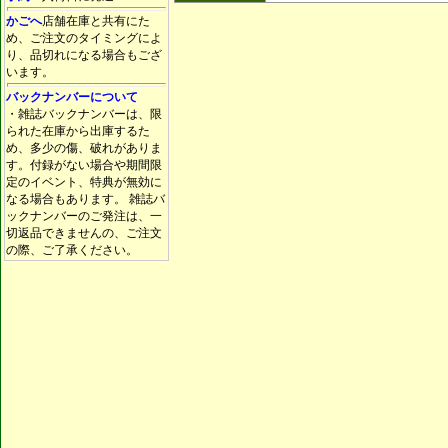
かごへ
店舗在庫と共有にた
め、ご注文のタイミングによ
り、品切れになる場合もござ
います。
バックナンバーについて
・雑誌バックナンバーは、限
られた在庫から出庫するた
め、多少の傷、破れがありま
す。付録がない場合や期間限
定のイベント、特典が無効に
なる場合もあります。 雑誌バ
ックナンバーのご発注は、一
切返品できませんの、ご注文
の際、ご了承ください。