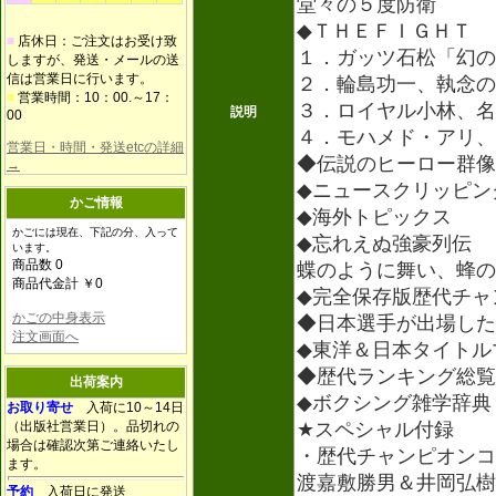
堂々の５度防衛
◆ＴＨＥＦＩＧＨＴ
■
店休日：ご注文はお受け致
１．ガッツ石松「幻の
しますが、発送・メールの送
信は営業日に行います。
２．輪島功一、執念の
■
営業時間：10：00.～17：
３．ロイヤル小林、名
説明
00
４．モハメド・アリ、
営業日・時間・発送etcの詳細
◆伝説のヒーロー群像
→
◆ニュースクリッピン
かご情報
◆海外トピックス
かごには現在、下記の分、入って
◆忘れえぬ強豪列伝
います。
商品数 0
蝶のように舞い、蜂の
商品代金計 ￥0
◆完全保存版歴代チャ
かごの中身表示
◆日本選手が出場した
注文画面へ
◆東洋＆日本タイトル
◆歴代ランキング総覧
出荷案内
◆ボクシング雑学辞典
お取り寄せ
入荷に10～14日
（出版社営業日）。品切れの
★スペシャル付録
場合は確認次第ご連絡いたし
・歴代チャンピオンコ
ます。
渡嘉敷勝男＆井岡弘
予約
入荷日に発送