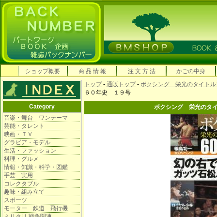
ショップ概要
商 品 情 報
注 文 方 法
かごの中身
トップ
-
通販トップ
-
ボクシング 栄光のタイトル
６０年史 １９号
Category
ボクシング 栄光のタ
音楽・舞台 ワンテーマ
芸能・タレント
映画・ＴＶ
グラビア・モデル
生活・ファッション
料理・グルメ
情報・知識・科学・図鑑
手芸 実用
コレクタブル
趣味・組み立て
スポーツ
モーター 鉄道 飛行機
ミリタリ 戦争関連