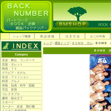
ショップ概要
商 品 情 報
注 文 方 法
かごの中身
トップ
-
通販トップ
-
ＢＯＭＢ ボム
- ＢＯＭＢ
ＢＯＭＢ 
Category
音楽・舞台 ワンテーマ
芸能・タレント
映画・ＴＶ
グラビア・モデル
生活・ファッション
料理・グルメ
情報・知識・科学・図鑑
手芸 実用
コレクタブル
趣味・組み立て
スポーツ
モーター 鉄道 飛行機
ミリタリ 戦争関連