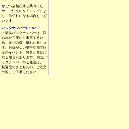
かごへ
店舗在庫と共有にた
め、ご注文のタイミングによ
り、品切れになる場合もござ
います。
バックナンバーについて
・雑誌バックナンバーは、限
られた在庫から出庫するた
め、多少の傷、破れがありま
す。付録がない場合や期間限
定のイベント、特典が無効に
なる場合もあります。 雑誌バ
ックナンバーのご発注は、一
切返品できませんの、ご注文
の際、ご了承ください。