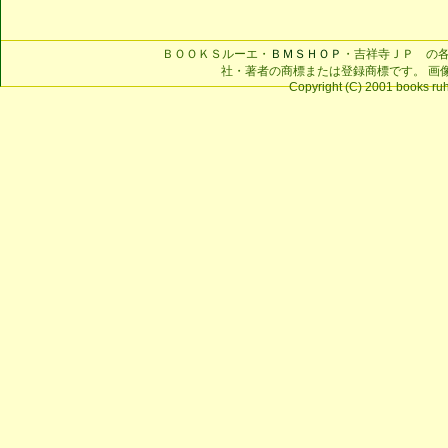
ＢＯＯＫＳルーエ・
ＢＭＳＨＯＰ
・吉祥寺ＪＰ の
社・著者の商標または登録商標です。 画
Copyright (C) 2001 books ruhe