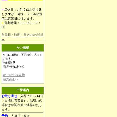
■
店休日：ご注文はお受け致
しますが、発送・メールの送
信は営業日に行います。
■
営業時間：10：00.～17：
00
営業日・時間・発送etcの詳細
→
かご情報
かごには現在、下記の分、入って
います。
商品数 0
商品代金計 ￥0
かごの中身表示
注文画面へ
出荷案内
お取り寄せ
入荷に10～14日
（出版社営業日）。品切れの
場合は確認次第ご連絡いたし
ます。
予約
入荷日に発送