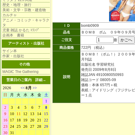
歴史・地理・旅行
美術・文学・宗教・建造物
カルチャ
アニメ・コミック・キャラク
タ
ＩＤ
bomb0909
児童 雑誌 かるた ﾄﾗﾝﾌﾟ
品名
ＢＯＭＢ ボム ０９年０９月
企画本 書籍
ご注文
冊
アーティスト・出版社
商品価格
722円 （税込）
サイン本
ＢＯＭＢ！（ボム！）２００９
作家・出版社
月刊誌
その他
出版社名 学習研究社
発売日 2009年8月8日
MAGIC The Gathering
雑誌JAN 4910080050993
説明
営業日のご案内
詳細→
雑誌コード 08005-09
価格：本体 657円＋税
表紙：アイドリング（フジテレ
ー１点