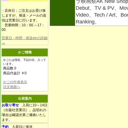
ラ映画祭AK New Shop、L
Debut、TV & PV、Movi
■
店休日：ご注文はお受け致
Video、Tech / Art、B
しますが、発送・メールの送
信は営業日に行います。
Ranking、
■
営業時間：10：00.～17：
00
営業日・時間・発送etcの詳細
→
かご情報
かごには現在、下記の分、入って
います。
商品数 0
商品代金計 ￥0
かごの中身表示
注文画面へ
出荷案内
お取り寄せ
入荷に10～14日
（出版社営業日）。品切れの
場合は確認次第ご連絡いたし
ます。
予約
入荷日に発送