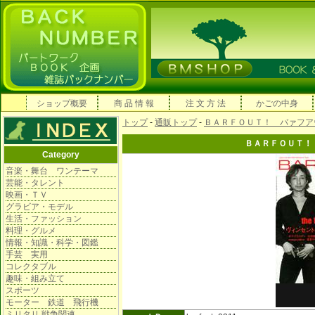
ショップ概要
商 品 情 報
注 文 方 法
かごの中身
トップ
-
通販トップ
-
ＢＡＲＦＯＵＴ！ バァフア
ＢＡＲＦＯＵＴ！
Category
音楽・舞台 ワンテーマ
芸能・タレント
映画・ＴＶ
グラビア・モデル
生活・ファッション
料理・グルメ
情報・知識・科学・図鑑
手芸 実用
コレクタブル
趣味・組み立て
スポーツ
モーター 鉄道 飛行機
ミリタリ 戦争関連