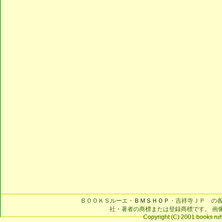
ＢＯＯＫＳルーエ・
ＢＭＳＨＯＰ
・吉祥寺ＪＰ の
社・著者の商標または登録商標です。 画
Copyright (C) 2001 books ruhe