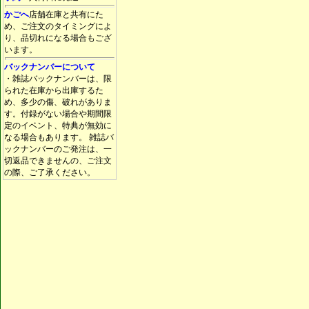
かごへ
店舗在庫と共有にた
め、ご注文のタイミングによ
り、品切れになる場合もござ
います。
バックナンバーについて
・雑誌バックナンバーは、限
られた在庫から出庫するた
め、多少の傷、破れがありま
す。付録がない場合や期間限
定のイベント、特典が無効に
なる場合もあります。 雑誌バ
ックナンバーのご発注は、一
切返品できませんの、ご注文
の際、ご了承ください。