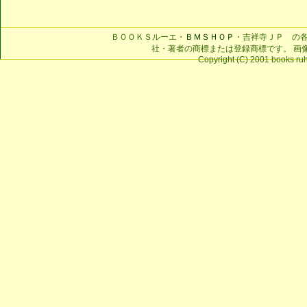
ＢＯＯＫＳルーエ・
ＢＭＳＨＯＰ
・吉祥寺ＪＰ の
社・著者の商標または登録商標です。 画
Copyright (C) 2001 books ruhe