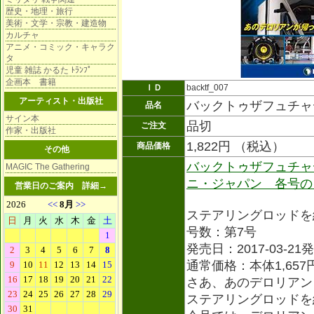
歴史・地理・旅行
美術・文学・宗教・建造物
カルチャ
アニメ・コミック・キャラク
タ
児童 雑誌 かるた ﾄﾗﾝﾌﾟ
企画本 書籍
ＩＤ
backtf_007
アーティスト・出版社
バックトゥザフュチャ
品名
サイン本
品切
ご注文
作家・出版社
1,822円 （税込）
商品価格
その他
バックトゥザフュチャ
MAGIC The Gathering
ニ・ジャパン 各号の
営業日のご案内
詳細→
ステアリングロッドを
号数：第7号
発売日：2017-03-21
通常価格：本体1,657
さあ、あのデロリアン
ステアリングロッドを