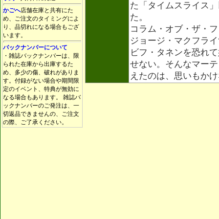
た「タイムスライス」
かごへ
店舗在庫と共有にた
た。
め、ご注文のタイミングによ
り、品切れになる場合もござ
コラム・オブ・ザ・フ
います。
ジョージ・マクフライ
バックナンバーについて
ビフ・タネンを恐れて
・雑誌バックナンバーは、限
せない。そんなマーテ
られた在庫から出庫するた
め、多少の傷、破れがありま
えたのは、思いもか
す。付録がない場合や期間限
定のイベント、特典が無効に
なる場合もあります。 雑誌バ
ックナンバーのご発注は、一
切返品できませんの、ご注文
の際、ご了承ください。