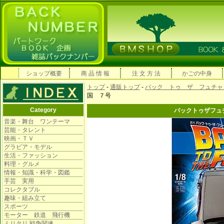
ショップ概要
商 品 情 報
注 文 方 法
かごの中身
トップ
-
通販トップ
-
バック トゥ ザ フュチャ
国 ７号
Category
バックトゥザフュ
音楽・舞台 ワンテーマ
芸能・タレント
映画・ＴＶ
グラビア・モデル
生活・ファッション
料理・グルメ
情報・知識・科学・図鑑
手芸 実用
コレクタブル
趣味・組み立て
スポーツ
モーター 鉄道 飛行機
ミリタリ 戦争関連