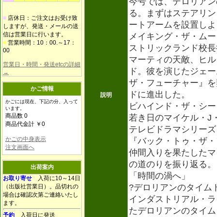
今号では、デロリアン
る。まずはステアリン
■
店休日：ご注文はお受け致
ートアームを設置しよ
しますが、発送・メールの送
信は営業日に行います。
メイキング・ザ・ムー
■
営業時間：10：00.～17：
ストリックランド校長
00
マーティの天敵、ヒル
営業日・時間・発送etcの詳細
ド。彼を演じたジェー
→
ザ・フューチャー』を
かご情報
ドに進出した。
説明
かごには現在、下記の分、入って
ビハインド・ザ・シー
います。
商品数 0
若き日のマイケル・J
商品代金計 ￥0
テレビドラマシリーズ
かごの中身表示
『バック・トゥ・ザ・
注文画面へ
仲間入りを果たしたマ
の道のりを振り返る。
出荷案内
「時間の渦へ」
お取り寄せ
入荷に10～14日
?デロリアンのタイム
（出版社営業日）。品切れの
場合は確認次第ご連絡いたし
インダストリアル・ラ
ます。
たデロリアンのタイム
予約
入荷日に発送