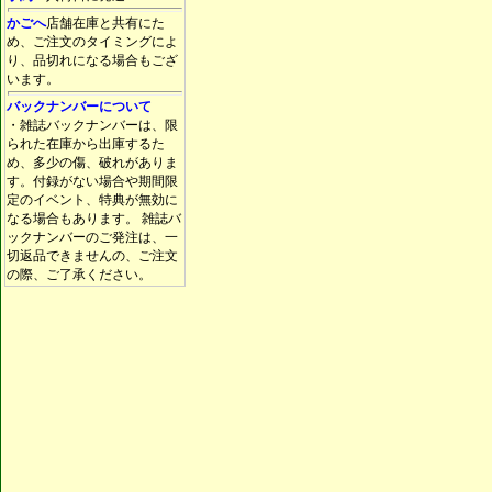
かごへ
店舗在庫と共有にた
め、ご注文のタイミングによ
り、品切れになる場合もござ
います。
バックナンバーについて
・雑誌バックナンバーは、限
られた在庫から出庫するた
め、多少の傷、破れがありま
す。付録がない場合や期間限
定のイベント、特典が無効に
なる場合もあります。 雑誌バ
ックナンバーのご発注は、一
切返品できませんの、ご注文
の際、ご了承ください。