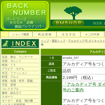
ショップ概要
商 品 情 報
注 文 方 法
かごの中身
トップ
-
通販トップ
-
アルカディア号 ダイキャス
号
Category
アルカディ
音楽・舞台 ワンテーマ
ＩＤ
arcadia_047
芸能・タレント
アルカディア号をつく
品名
映画・ＴＶ
グラビア・モデル
品切
ご注文
生活・ファッション
料理・グルメ
2,199円 （税込）
商品価格
情報・知識・科学・図鑑
「アルカディア号 ダ
手芸 実用
コレクタブル
号のご案内
趣味・組み立て
スポーツ
アルカディア号をつく
モーター 鉄道 飛行機
ミリタリ 戦争関連