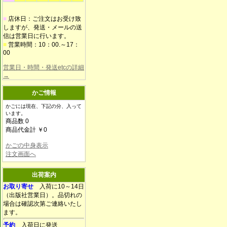
■
店休日：ご注文はお受け致
しますが、発送・メールの送
信は営業日に行います。
■
営業時間：10：00.～17：
00
営業日・時間・発送etcの詳細
→
かご情報
かごには現在、下記の分、入って
います。
商品数 0
商品代金計 ￥0
かごの中身表示
注文画面へ
出荷案内
お取り寄せ
入荷に10～14日
（出版社営業日）。品切れの
場合は確認次第ご連絡いたし
ます。
予約
入荷日に発送