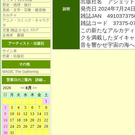
出版社名 アシェット
歴史・地理・旅行
発売日 2024年7月24
説明
美術・文学・宗教・建造物
カルチャ
雑誌JAN 491037375
アニメ・コミック・キャラク
雑誌コード 37375-0
タ
この新たなアルカディ
児童 雑誌 かるた ﾄﾗﾝﾌﾟ
企画本 書籍
クを満載したダイキャ
アーティスト・出版社
音を響かせ宇宙の海
サイン本
作家・出版社
その他
MAGIC The Gathering
営業日のご案内
詳細→