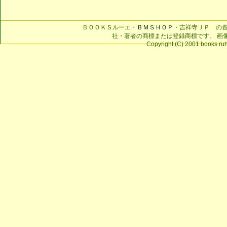
ＢＯＯＫＳルーエ・
ＢＭＳＨＯＰ
・吉祥寺ＪＰ の
社・著者の商標または登録商標です。 画
Copyright (C) 2001 books ruhe