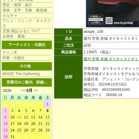
歴史・地理・旅行
美術・文学・宗教・建造物
カルチャ
アニメ・コミック・キャラク
タ
児童 雑誌 かるた ﾄﾗﾝﾌﾟ
ＩＤ
akagik_108
企画本 書籍
品名
週刊 空母 赤城 ダイキャストギミ
アーティスト・出版社
ご注文
品切
商品価格
2,199円 （税込）
サイン本
作家・出版社
週刊 空母 赤城 ダイキャストギ
その他
空母赤城 ダイキャストギミッ
MAGIC The Gathering
空母赤城ダイキャストモデルを
説明
出版社名 アシェット・コレク
営業日のご案内
詳細→
発売日 2024年10月16日
雑誌JAN 4910366991040
雑誌コード 36699-10