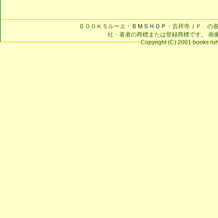
ＢＯＯＫＳルーエ・
ＢＭＳＨＯＰ
・吉祥寺ＪＰ の
社・著者の商標または登録商標です。 画
Copyright (C) 2001 books ruhe