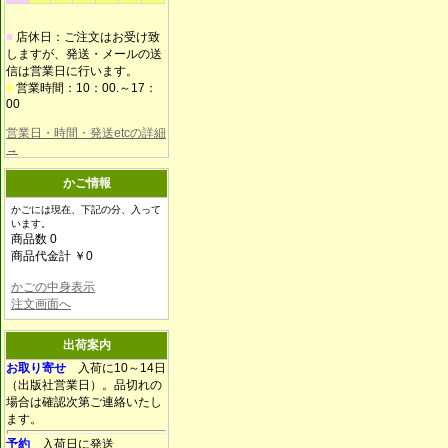
■
店休日：ご注文はお受け致
しますが、発送・メールの送
信は営業日に行います。
■
営業時間：10：00.～17：
00
営業日・時間・発送etcの詳細
→
かご情報
かごには現在、下記の分、入って
います。
商品数 0
商品代金計 ￥0
かごの中身表示
注文画面へ
出荷案内
お取り寄せ
入荷に10～14日
（出版社営業日）。品切れの
場合は確認次第ご連絡いたし
ます。
予約
入荷日に発送