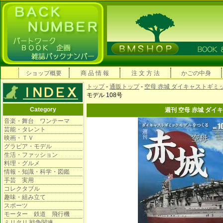
ショップ概要
商 品 情 報
注 文 方 法
かごの中身
トップ
-
通販トップ
-
空母 赤城 ダイキャストギミ
モデル 108号
Category
週刊 空母 赤城 ダイ
音楽・舞台 ワンテーマ
芸能・タレント
映画・ＴＶ
グラビア・モデル
生活・ファッション
料理・グルメ
情報・知識・科学・図鑑
手芸 実用
コレクタブル
趣味・組み立て
スポーツ
モーター 鉄道 飛行機
ミリタリ 戦争関連