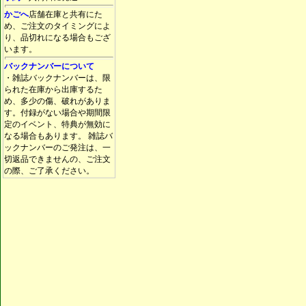
かごへ
店舗在庫と共有にた
め、ご注文のタイミングによ
り、品切れになる場合もござ
います。
バックナンバーについて
・雑誌バックナンバーは、限
られた在庫から出庫するた
め、多少の傷、破れがありま
す。付録がない場合や期間限
定のイベント、特典が無効に
なる場合もあります。 雑誌バ
ックナンバーのご発注は、一
切返品できませんの、ご注文
の際、ご了承ください。