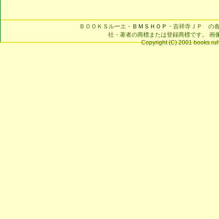
ＢＯＯＫＳルーエ・
ＢＭＳＨＯＰ
・吉祥寺ＪＰ の
社・著者の商標または登録商標です。 画
Copyright (C) 2001 books ruhe