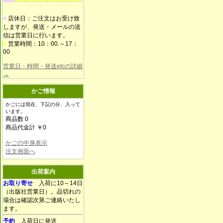
■
店休日：ご注文はお受け致
しますが、発送・メールの送
信は営業日に行います。
■
営業時間：10：00.～17：
00
営業日・時間・発送etcの詳細
→
かご情報
かごには現在、下記の分、入って
います。
商品数 0
商品代金計 ￥0
かごの中身表示
注文画面へ
出荷案内
お取り寄せ
入荷に10～14日
（出版社営業日）。品切れの
場合は確認次第ご連絡いたし
ます。
予約
入荷日に発送