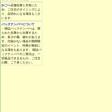
かごへ
店舗在庫と共有にた
め、ご注文のタイミングによ
り、品切れになる場合もござ
います。
バックナンバーについて
・雑誌バックナンバーは、限
られた在庫から出庫するた
め、多少の傷、破れがありま
す。付録がない場合や期間限
定のイベント、特典が無効に
なる場合もあります。 雑誌バ
ックナンバーのご発注は、一
切返品できませんの、ご注文
の際、ご了承ください。