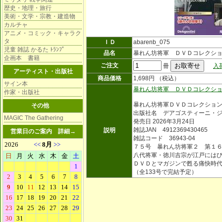
歴史・地理・旅行
美術・文学・宗教・建造物
カルチャ
アニメ・コミック・キャラク
タ
ＩＤ
abarenb_075
児童 雑誌 かるた ﾄﾗﾝﾌﾟ
品名
暴れん坊将軍 ＤＶＤコレクショ
企画本 書籍
ご注文
冊
入
アーティスト・出版社
商品価格
1,698円 （税込）
サイン本
暴れん坊将軍 ＤＶＤコレクシ
作家・出版社
暴れん坊将軍ＤＶＤコレクショ
その他
出版社名 デアゴスティーニ・
MAGIC The Gathering
発売日 2026年3月24日
雑誌JAN 4912369430465
説明
営業日のご案内
詳細→
雑誌コード 36943-04
７５号 暴れん坊将軍２ 第１
八代将軍・徳川吉宗が江戸には
ＤＶＤとマガジンで甦る痛快時
（全133号で完結予定）