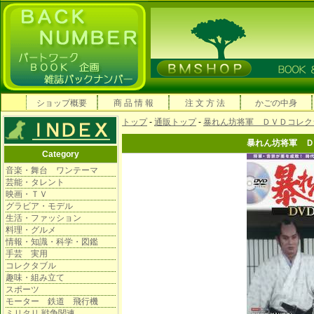
ショップ概要
商 品 情 報
注 文 方 法
かごの中身
トップ
-
通販トップ
-
暴れん坊将軍 ＤＶＤコレク
暴れん坊将軍 Ｄ
Category
音楽・舞台 ワンテーマ
芸能・タレント
映画・ＴＶ
グラビア・モデル
生活・ファッション
料理・グルメ
情報・知識・科学・図鑑
手芸 実用
コレクタブル
趣味・組み立て
スポーツ
モーター 鉄道 飛行機
ミリタリ 戦争関連