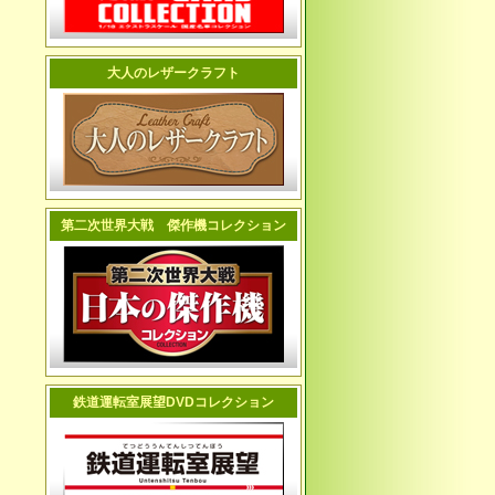
大人のレザークラフト
第二次世界大戦 傑作機コレクション
鉄道運転室展望DVDコレクション