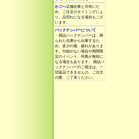
かごへ
店舗在庫と共有にた
め、ご注文のタイミングによ
り、品切れになる場合もござ
います。
バックナンバーについて
・雑誌バックナンバーは、限
られた在庫から出庫するた
め、多少の傷、破れがありま
す。付録がない場合や期間限
定のイベント、特典が無効に
なる場合もあります。 雑誌バ
ックナンバーのご発注は、一
切返品できませんの、ご注文
の際、ご了承ください。