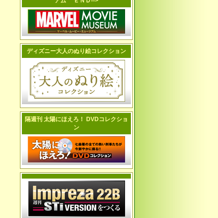
アム ＥＮＤ-->
ディズニー大人のぬり絵コレクション
隔週刊 太陽にほえろ！ DVDコレクショ
ン