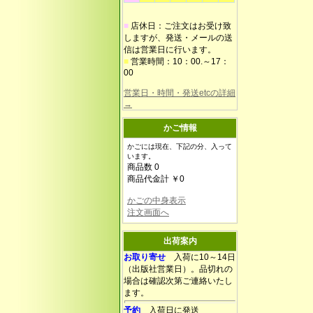
■
店休日：ご注文はお受け致
しますが、発送・メールの送
信は営業日に行います。
■
営業時間：10：00.～17：
00
営業日・時間・発送etcの詳細
→
かご情報
かごには現在、下記の分、入って
います。
商品数 0
商品代金計 ￥0
かごの中身表示
注文画面へ
出荷案内
お取り寄せ
入荷に10～14日
（出版社営業日）。品切れの
場合は確認次第ご連絡いたし
ます。
予約
入荷日に発送