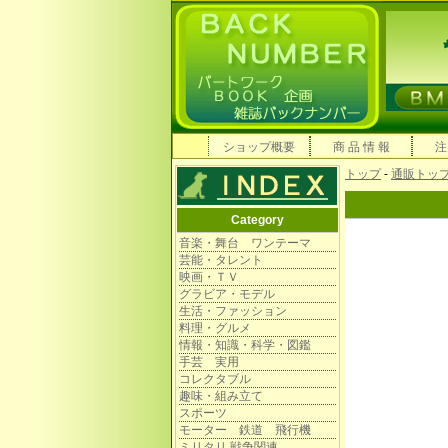
ショップ概要
商 品 情 報
注
トップ
-
通販トッ
Category
音楽・舞台 ワンテーマ
芸能・タレント
映画・ＴＶ
グラビア・モデル
生活・ファッション
料理・グルメ
情報・知識・科学・図鑑
手芸 実用
コレクタブル
趣味・組み立て
スポーツ
モーター 鉄道 飛行機
ミリタリ 戦争関連