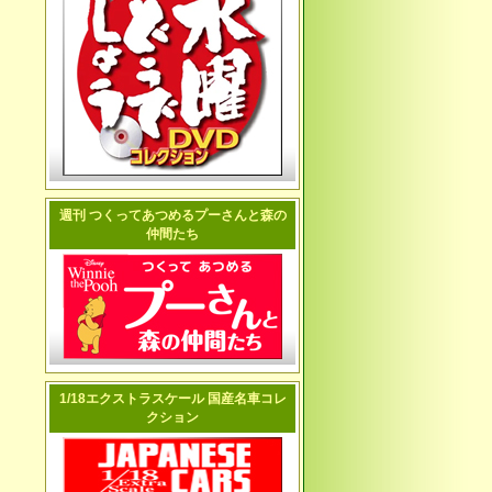
週刊 つくってあつめるプーさんと森の
仲間たち
1/18エクストラスケール 国産名車コレ
クション