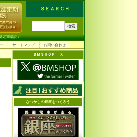
ＳＥＡＲＣＨ
誌定期購読
＞
ー
サイトマップ
お問い合わせ
ＢＭＳＨＯＰ Ｘ
なつかしの銀座をつくろう