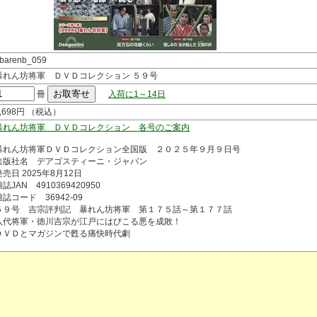
barenb_059
暴れん坊将軍 ＤＶＤコレクション ５９号
冊
入荷に1～14日
1,698円 （税込）
暴れん坊将軍 ＤＶＤコレクション 各号のご案内
暴れん坊将軍ＤＶＤコレクション全国版 ２０２５年９月９日号
出版社名 デアゴスティーニ・ジャパン
発売日 2025年8月12日
誌JAN 4910369420950
雑誌コード 36942-09
５９号 吉宗評判記 暴れん坊将軍 第１７５話～第１７７話
八代将軍・徳川吉宗が江戸にはびこる悪を成敗！
ＤＶＤとマガジンで甦る痛快時代劇