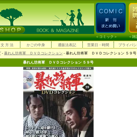
＜
コミック
＞ ＜
雑
 文 方 法
かごの中身
通販法表記
営業日・時間
プライバシ
プ
-
暴れん坊将軍 ＤＶＤコレクション
- 暴れん坊将軍 ＤＶＤコレクション ５９号
暴れん坊将軍 ＤＶＤコレクション ５９号