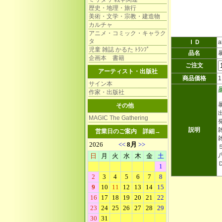
歴史・地理・旅行
美術・文学・宗教・建造物
カルチャ
アニメ・コミック・キャラク
タ
ＩＤ
a
児童 雑誌 かるた ﾄﾗﾝﾌﾟ
品名
企画本 書籍
ご注文
アーティスト・出版社
商品価格
サイン本
作家・出版社
その他
MAGIC The Gathering
説明
雑
営業日のご案内
詳細→