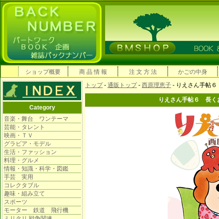
ショップ概要
商 品 情 報
注 文 方 法
かごの中身
トップ
-
通販トップ
-
西原理恵子
- りえさん手帖
りえさん手帖６ 長く
Category
音楽・舞台 ワンテーマ
芸能・タレント
映画・ＴＶ
グラビア・モデル
生活・ファッション
料理・グルメ
情報・知識・科学・図鑑
手芸 実用
コレクタブル
趣味・組み立て
スポーツ
モーター 鉄道 飛行機
ミリタリ 戦争関連