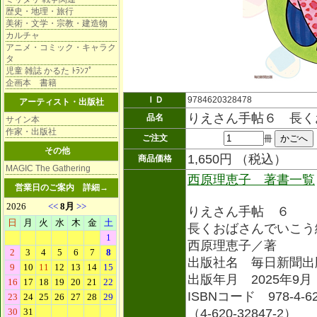
歴史・地理・旅行
美術・文学・宗教・建造物
カルチャ
アニメ・コミック・キャラク
タ
児童 雑誌 かるた ﾄﾗﾝﾌﾟ
企画本 書籍
ＩＤ
9784620328478
アーティスト・出版社
りえさん手帖６ 長く
品名
サイン本
作家・出版社
ご注文
冊
その他
1,650円 （税込）
商品価格
MAGIC The Gathering
西原理恵子 著書一覧
営業日のご案内
詳細→
りえさん手帖 ６
長くおばさんでいこう
西原理恵子／著
出版社名 毎日新聞出
出版年月 2025年9月
ISBNコード 978-4-620
（4-620-32847-2）