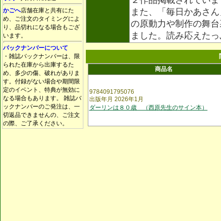
２作品掲載されていま
かごへ
店舗在庫と共有にた
また、「毎日かあさん
め、ご注文のタイミングによ
の原動力や制作の舞台
り、品切れになる場合もござ
ました。読み応えたっ
います。
バックナンバーについて
・雑誌バックナンバーは、限
られた在庫から出庫するた
商品名
め、多少の傷、破れがありま
す。付録がない場合や期間限
定のイベント、特典が無効に
9784091795076
なる場合もあります。 雑誌バ
出版年月 2026年1月
ックナンバーのご発注は、一
ダーリンは８０歳 （西原先生のサイン本）
切返品できませんの、ご注文
の際、ご了承ください。