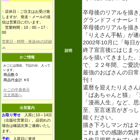
■
店休日：ご注文はお受け致
卒母後のリアルを描き
しますが、発送・メールの送
グランドフィナーレ！
信は営業日に行います。
卒母後のリアルを描き
■
営業時間：10：00.～17：
00
「りえさん手帖」が遂
営業日・時間・発送etcの詳細
2002年10月に「毎
→
終了宣言後にはじまっ
説明
ルを描いてきました。
かご情報
で、２２年間、ご愛読
かごには現在、下記の分、入って
います。
最強のおばさんの日常
商品数 0
刊！
商品代金計 ￥0
還暦を迎えたりえさん
かごの中身表示
「ばあちゃんと猫」「
注文画面へ
「漫画人生」など、思
出荷案内
至、至言迷言がぎっし
お取り寄せ
入荷に10～14日
能ください。
（出版社営業日）。品切れの
描き下ろしマンガは２
場合は確認次第ご連絡いたし
ます。
これまでの感謝の気持
予約
入荷日に発送