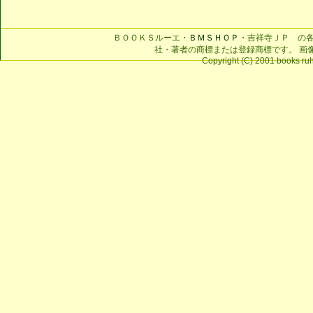
ＢＯＯＫＳルーエ・
ＢＭＳＨＯＰ
・吉祥寺ＪＰ の
社・著者の商標または登録商標です。 画
Copyright (C) 2001 books ruhe