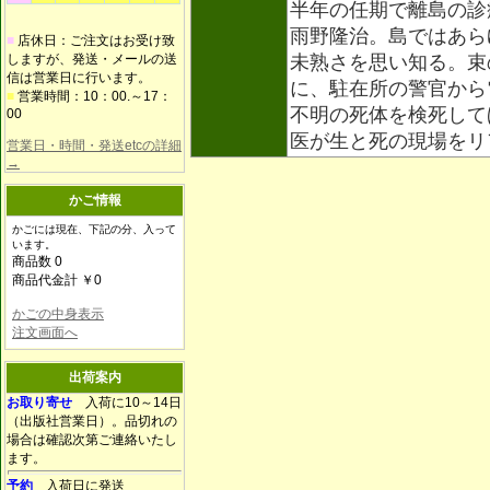
半年の任期で離島の診
雨野隆治。島ではあら
■
店休日：ご注文はお受け致
しますが、発送・メールの送
未熟さを思い知る。束
信は営業日に行います。
に、駐在所の警官から
■
営業時間：10：00.～17：
不明の死体を検死して
00
医が生と死の現場をリ
営業日・時間・発送etcの詳細
→
かご情報
かごには現在、下記の分、入って
います。
商品数 0
商品代金計 ￥0
かごの中身表示
注文画面へ
出荷案内
お取り寄せ
入荷に10～14日
（出版社営業日）。品切れの
場合は確認次第ご連絡いたし
ます。
予約
入荷日に発送