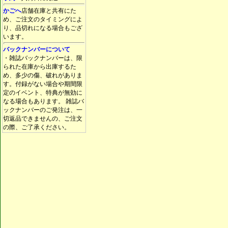
かごへ
店舗在庫と共有にた
め、ご注文のタイミングによ
り、品切れになる場合もござ
います。
バックナンバーについて
・雑誌バックナンバーは、限
られた在庫から出庫するた
め、多少の傷、破れがありま
す。付録がない場合や期間限
定のイベント、特典が無効に
なる場合もあります。 雑誌バ
ックナンバーのご発注は、一
切返品できませんの、ご注文
の際、ご了承ください。