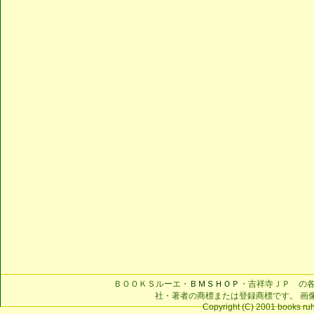
ＢＯＯＫＳルーエ・
ＢＭＳＨＯＰ
・吉祥寺ＪＰ の
社・著者の商標または登録商標です。 画
Copyright (C) 2001 books ruhe