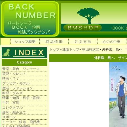
ショップ概要
商 品 情 報
注 文 方 法
かごの中身
トップ
-
通販トップ
-
中山祐次郎
- 外科医、島へ
外科医、島へ サイ
Category
音楽・舞台 ワンテーマ
芸能・タレント
映画・ＴＶ
グラビア・モデル
生活・ファッション
料理・グルメ
情報・知識・科学・図鑑
手芸 実用
コレクタブル
趣味・組み立て
スポーツ
モーター 鉄道 飛行機
ミリタリ 戦争関連