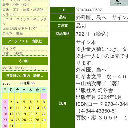
歴史・地理・旅行
美術・文学・宗教・建造物
ＩＤ
9784344433502
カルチャ
外科医、島へ サイン
品名
アニメ・コミック・キャラク
タ
品切
ご注文
児童 雑誌 かるた ﾄﾗﾝﾌﾟ
792円 （税込）
企画本 書籍
商品価格
アーティスト・出版社
サイン本
サイン本
※少量入荷につき、タ
作家・出版社
※お一人1冊の販売で
その他
ります。
MAGIC The Gathering
外科医、島へ
営業日のご案内
詳細→
幻冬舎文庫 な－４６
中山祐次郎／〔著〕
出版社名 幻冬舎
出版年月 2024年1月
ISBNコード 978-4-34
説明
（4-344-43350-5）
頁数・縦 ３０５Ｐ 