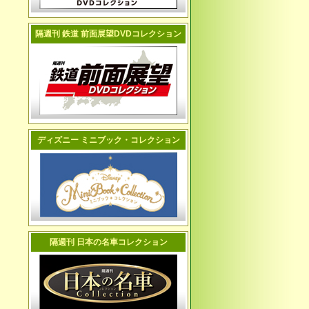
隔週刊 鉄道 前面展望DVDコレクション
ディズニー ミニブック・コレクション
隔週刊 日本の名車コレクション