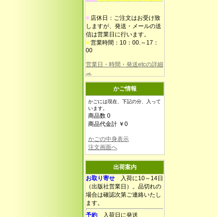
■
店休日：ご注文はお受け致
しますが、発送・メールの送
信は営業日に行います。
■
営業時間：10：00.～17：
00
営業日・時間・発送etcの詳細
→
かご情報
かごには現在、下記の分、入って
います。
商品数 0
商品代金計 ￥0
かごの中身表示
注文画面へ
出荷案内
お取り寄せ
入荷に10～14日
（出版社営業日）。品切れの
場合は確認次第ご連絡いたし
ます。
予約
入荷日に発送