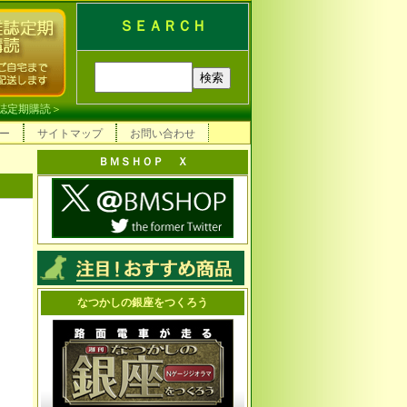
ＳＥＡＲＣＨ
誌定期購読
＞
ー
サイトマップ
お問い合わせ
ＢＭＳＨＯＰ Ｘ
なつかしの銀座をつくろう