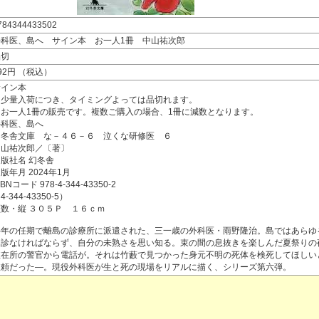
784344433502
外科医、島へ サイン本 お一人1冊 中山祐次郎
品切
92円 （税込）
サイン本
※少量入荷につき、タイミングよっては品切れます。
※お一人1冊の販売です。複数ご購入の場合、1冊に減数となります。
外科医、島へ
幻冬舎文庫 な－４６－６ 泣くな研修医 ６
中山祐次郎／〔著〕
版社名 幻冬舎
版年月 2024年1月
SBNコード 978-4-344-43350-2
4-344-43350-5）
頁数・縦 ３０５Ｐ １６ｃｍ
半年の任期で離島の診療所に派遣された、三一歳の外科医・雨野隆治。島ではあらゆ
を診なければならず、自分の未熟さを思い知る。束の間の息抜きを楽しんだ夏祭りの
駐在所の警官から電話が。それは竹藪で見つかった身元不明の死体を検死してほしい
依頼だった―。現役外科医が生と死の現場をリアルに描く、シリーズ第六弾。