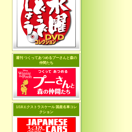
週刊 つくってあつめるプーさんと森の
仲間たち
1/18エクストラスケール 国産名車コレ
クション