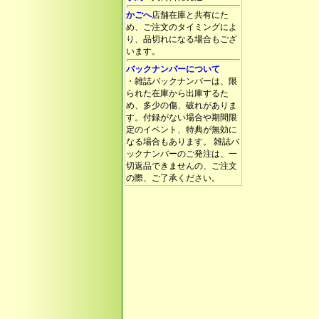
かごへ
店舗在庫と共有にた
め、ご注文のタイミングによ
り、品切れになる場合もござ
います。
バックナンバーについて
・雑誌バックナンバーは、限
られた在庫から出庫するた
め、多少の傷、破れがありま
す。付録がない場合や期間限
定のイベント、特典が無効に
なる場合もあります。 雑誌バ
ックナンバーのご発注は、一
切返品できませんの、ご注文
の際、ご了承ください。