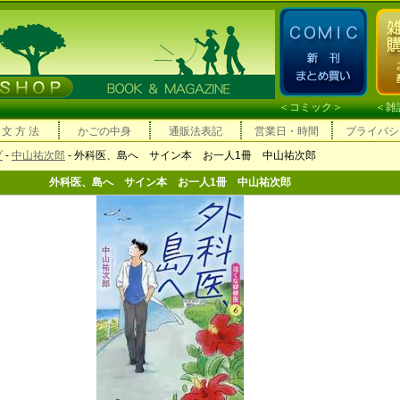
＜
コミック
＞ ＜
雑
 文 方 法
かごの中身
通販法表記
営業日・時間
プライバシ
プ
-
中山祐次郎
- 外科医、島へ サイン本 お一人1冊 中山祐次郎
外科医、島へ サイン本 お一人1冊 中山祐次郎