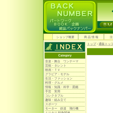
ショップ概要
商 品 情 報
注
トップ
-
通販トッ
Category
音楽・舞台 ワンテーマ
芸能・タレント
映画・ＴＶ
グラビア・モデル
生活・ファッション
料理・グルメ
情報・知識・科学・図鑑
手芸 実用
コレクタブル
趣味・組み立て
スポーツ
モーター 鉄道 飛行機
ミリタリ 戦争関連