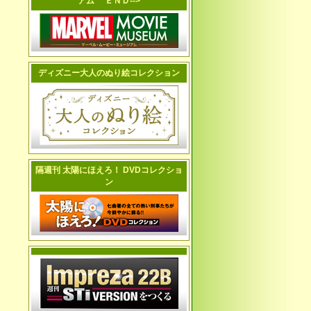
アム ＥＮＤ-->
ディズニー大人のぬり絵コレクション
隔週刊 太陽にほえろ！ DVDコレクショ
ン