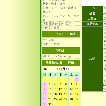
歴史・地理・旅行
美術・文学・宗教・建造物
ＩＤ
9
カルチャ
品名
アニメ・コミック・キャラク
ご注文
タ
児童 雑誌 かるた ﾄﾗﾝﾌﾟ
商品価格
7
企画本 書籍
アーティスト・出版社
サイン本
作家・出版社
その他
出
MAGIC The Gathering
出
説明
I
営業日のご案内
詳細→
（