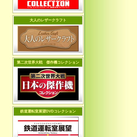
大人のレザークラフト
第二次世界大戦 傑作機コレクション
鉄道運転室展望DVDコレクション