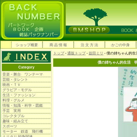
ショップ概要
商 品 情 報
注 文 方 法
かごの中身
トップ
-
通販トップ
-
益田ミリ
- 僕の姉ちゃん的生
僕の姉ちゃん的生活 明
Category
音楽・舞台 ワンテーマ
芸能・タレント
映画・ＴＶ
グラビア・モデル
生活・ファッション
料理・グルメ
情報・知識・科学・図鑑
手芸 実用
コレクタブル
趣味・組み立て
スポーツ
モーター 鉄道 飛行機
ミリタリ 戦争関連