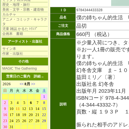
歴史・地理・旅行
美術・文学・宗教・建造物
ＩＤ
9784344433328
カルチャ
僕の姉ちゃん的生活 
品名
アニメ・コミック・キャラク
タ
品切
ご注文
児童 雑誌 かるた ﾄﾗﾝﾌﾟ
660円 （税込）
企画本 書籍
商品価格
アーティスト・出版社
※少量入荷につき、タ
サイン本
※お一人1冊の販売で
作家・出版社
ります。
その他
僕の姉ちゃん的生活 
MAGIC The Gathering
幻冬舎文庫 ま－１０
営業日のご案内
詳細→
益田ミリ／〔著〕
出版社名 幻冬舎
出版年月 2023年11月
ISBNコード 978-4-344
（4-344-43332-7）
説明
頁数・縦 １９３Ｐ 
振られた相手のアドレ