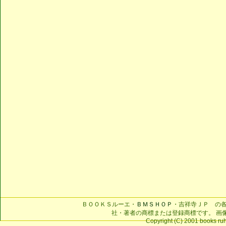
ＢＯＯＫＳルーエ・
ＢＭＳＨＯＰ
・吉祥寺ＪＰ の
社・著者の商標または登録商標です。 画
Copyright (C) 2001 books ruhe