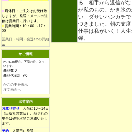
る。相手から返信がな
が私のもの。かき氷の
■
店休日：ご注文はお受け致
しますが、発送・メールの送
い。ダサいハンカチで
信は営業日に行います。
づきました。朝の支度
■
営業時間：10：00.～17：
仕事は私がいく！人生
00
弾。
営業日・時間・発送etcの詳細
→
かご情報
かごには現在、下記の分、入って
います。
商品数 0
商品代金計 ￥0
かごの中身表示
注文画面へ
出荷案内
お取り寄せ
入荷に10～14日
（出版社営業日）。品切れの
場合は確認次第ご連絡いたし
ます。
予約
入荷日に発送