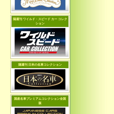
隔週刊 ワイルド・スピード カー コレク
ション
隔週刊 日本の名車コレクション
国産名車プレミアムコレクション全国
版