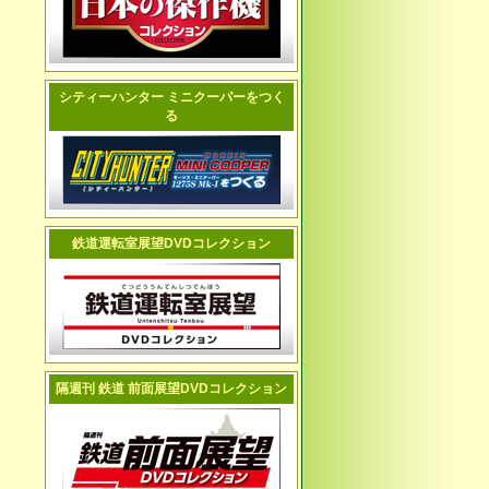
シティーハンター ミニクーパーをつく
る
鉄道運転室展望DVDコレクション
隔週刊 鉄道 前面展望DVDコレクション