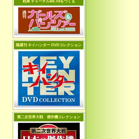
戦車 チャーチルMk.VIIをつくる
隔週刊 キイハンター DVDコレクション
第二次世界大戦 傑作機コレクション