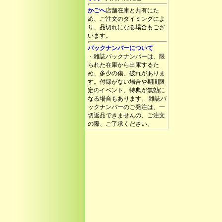
かごへ
店舗在庫と共有にた
め、ご注文のタイミングによ
り、品切れになる場合もござ
います。
バックナンバーについて
・雑誌バックナンバーは、限
られた在庫から出庫するた
め、多少の傷、破れがありま
す。付録がない場合や期間限
定のイベント、特典が無効に
なる場合もあります。 雑誌バ
ックナンバーのご発注は、一
切返品できませんの、ご注文
の際、ご了承ください。