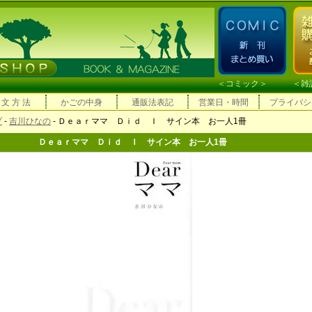
＜
コミック
＞ ＜
雑
 文 方 法
かごの中身
通販法表記
営業日・時間
プライバシ
プ
-
吉川ひなの
- Ｄｅａｒママ Ｄｉｄ Ｉ サイン本 お一人1冊
Ｄｅａｒママ Ｄｉｄ Ｉ サイン本 お一人1冊