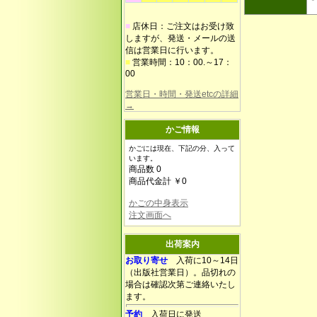
■
店休日：ご注文はお受け致
しますが、発送・メールの送
信は営業日に行います。
■
営業時間：10：00.～17：
00
営業日・時間・発送etcの詳細
→
かご情報
かごには現在、下記の分、入って
います。
商品数 0
商品代金計 ￥0
かごの中身表示
注文画面へ
出荷案内
お取り寄せ
入荷に10～14日
（出版社営業日）。品切れの
場合は確認次第ご連絡いたし
ます。
予約
入荷日に発送