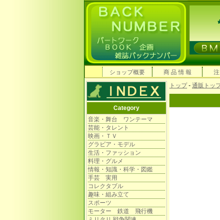
ショップ概要
商 品 情 報
注
トップ
-
通販トッ
Category
音楽・舞台 ワンテーマ
芸能・タレント
映画・ＴＶ
グラビア・モデル
生活・ファッション
料理・グルメ
情報・知識・科学・図鑑
手芸 実用
コレクタブル
趣味・組み立て
スポーツ
モーター 鉄道 飛行機
ミリタリ 戦争関連