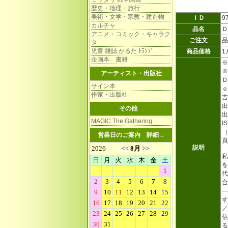
歴史・地理・旅行
美術・文学・宗教・建造物
ＩＤ
9
カルチャ
品名
Ｄ
アニメ・コミック・キャラク
ご注文
品
タ
児童 雑誌 かるた ﾄﾗﾝﾌﾟ
商品価格
1
企画本 書籍
※
※
アーティスト・出版社
Ｄ
サイン本
ｏ
作家・出版社
吉
出
その他
出
MAGIC The Gathering
I
（
営業日のご案内
詳細→
頁
説明
私
を
代
合
―
す
／
信
る