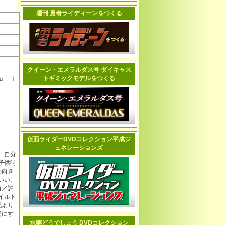
週刊 勇者ライディーンをつくる
クイーン・エメラルダス号 ダイキャス
トギミックモデルをつくる
ｕ ｌ
仮面ライダーDVDコレクション平成ジ
ェネレーションズ
 自分
子供時
の向き
いい。
白／許
イルド
配より
切にす
水曜どうでしょう DVDコレクション