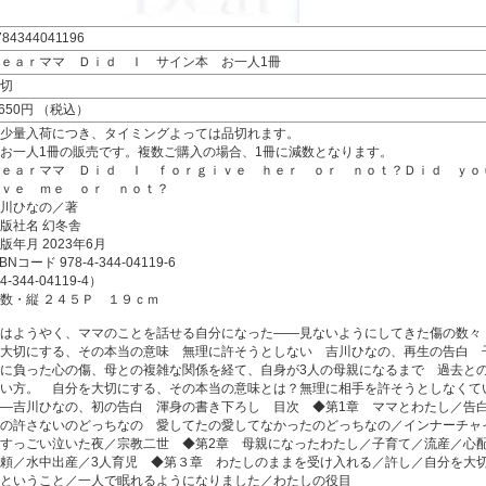
784344041196
ｅａｒママ Ｄｉｄ Ｉ サイン本 お一人1冊
切
,650円 （税込）
少量入荷につき、タイミングよっては品切れます。
お一人1冊の販売です。複数ご購入の場合、1冊に減数となります。
ｅａｒママ Ｄｉｄ Ｉ ｆｏｒｇｉｖｅ ｈｅｒ ｏｒ ｎｏｔ？Ｄｉｄ ｙｏ
ｖｅ ｍｅ ｏｒ ｎｏｔ？
川ひなの／著
版社名 幻冬舎
版年月 2023年6月
SBNコード 978-4-344-04119-6
4-344-04119-4）
数・縦 ２４５Ｐ １９ｃｍ
はようやく、ママのことを話せる自分になった――見ないようにしてきた傷の数々
大切にする、その本当の意味 無理に許そうとしない 吉川ひなの、再生の告白 
に負った心の傷、母との複雑な関係を経て、自身が3人の母親になるまで 過去と
い方。 自分を大切にする、その本当の意味とは？無理に相手を許そうとしなくて
―吉川ひなの、初の告白 渾身の書き下ろし 目次 ◆第1章 ママとわたし／告
の許さないのどっちなの 愛してたの愛してなかったのどっちなの／インナーチャ
すっごい泣いた夜／宗教二世 ◆第2章 母親になったわたし／子育て／流産／心
頼／水中出産／3人育児 ◆第３章 わたしのままを受け入れる／許し／自分を大
ということ／一人で眠れるようになりました／わたしの役目