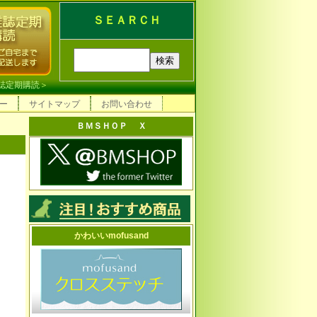
ＳＥＡＲＣＨ
誌定期購読
＞
ー
サイトマップ
お問い合わせ
ＢＭＳＨＯＰ Ｘ
かわいいmofusand