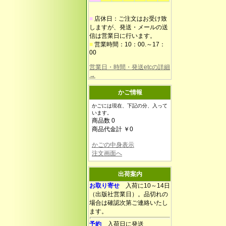
■
店休日：ご注文はお受け致
しますが、発送・メールの送
信は営業日に行います。
■
営業時間：10：00.～17：
00
営業日・時間・発送etcの詳細
→
かご情報
かごには現在、下記の分、入って
います。
商品数 0
商品代金計 ￥0
かごの中身表示
注文画面へ
出荷案内
お取り寄せ
入荷に10～14日
（出版社営業日）。品切れの
場合は確認次第ご連絡いたし
ます。
予約
入荷日に発送