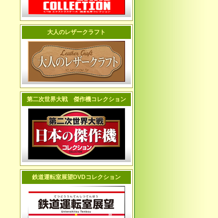
大人のレザークラフト
第二次世界大戦 傑作機コレクション
鉄道運転室展望DVDコレクション