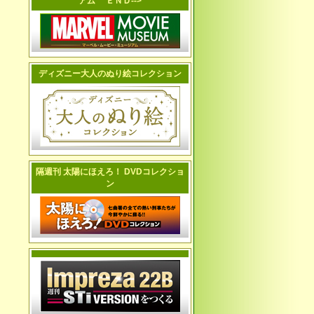
アム ＥＮＤ-->
ディズニー大人のぬり絵コレクション
隔週刊 太陽にほえろ！ DVDコレクショ
ン