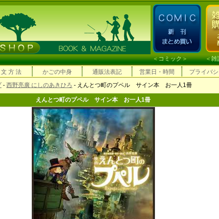
＜
コミック
＞ ＜
雑
 文 方 法
かごの中身
通販法表記
営業日・時間
プライバシ
プ
-
西野亮廣 にしのあきひろ
- えんとつ町のプペル サイン本 お一人1冊
えんとつ町のプペル サイン本 お一人1冊