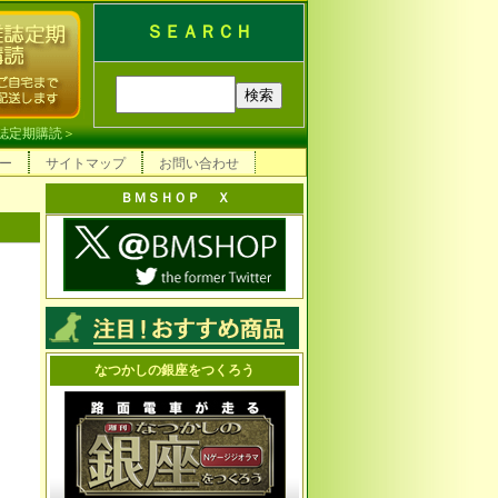
ＳＥＡＲＣＨ
誌定期購読
＞
ー
サイトマップ
お問い合わせ
ＢＭＳＨＯＰ Ｘ
なつかしの銀座をつくろう