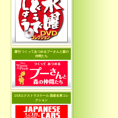
週刊 つくってあつめるプーさんと森の
仲間たち
1/18エクストラスケール 国産名車コレ
クション