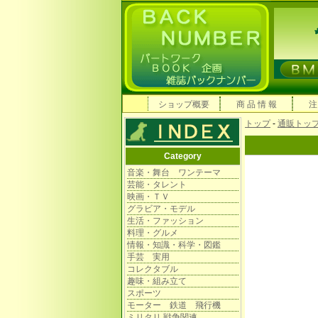
ショップ概要
商 品 情 報
注
トップ
-
通販トッ
Category
音楽・舞台 ワンテーマ
芸能・タレント
映画・ＴＶ
グラビア・モデル
生活・ファッション
料理・グルメ
情報・知識・科学・図鑑
手芸 実用
コレクタブル
趣味・組み立て
スポーツ
モーター 鉄道 飛行機
ミリタリ 戦争関連