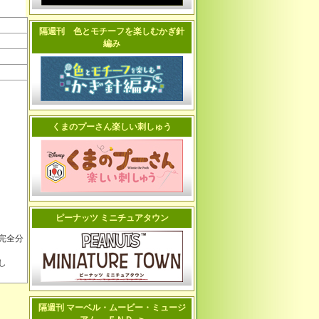
隔週刊 色とモチーフを楽しむかぎ針
編み
くまのプーさん楽しい刺しゅう
ピーナッツ ミニチュアタウン
完全分
も。」
し
隔週刊 マーベル・ムービー・ミュージ