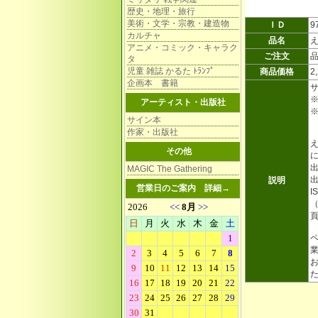
歴史・地理・旅行
美術・文学・宗教・建造物
ＩＤ
9
カルチャ
品名
アニメ・コミック・キャラク
ご注文
タ
児童 雑誌 かるた ﾄﾗﾝﾌﾟ
商品価格
2
企画本 書籍
アーティスト・出版社
サイン本
作家・出版社
その他
MAGIC The Gathering
出
説明
営業日のご案内
詳細→
I
（