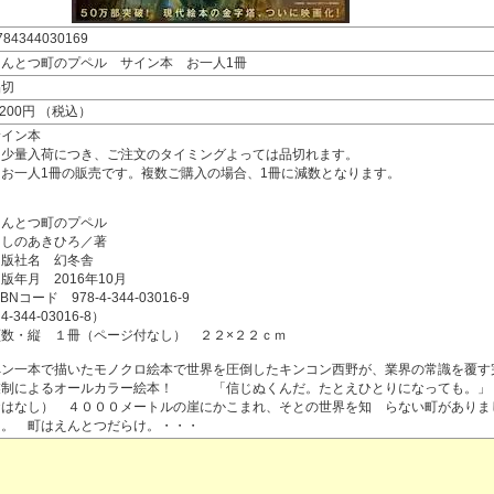
784344030169
えんとつ町のプペル サイン本 お一人1冊
品切
,200円 （税込）
サイン本
※少量入荷につき、ご注文のタイミングよっては品切れます。
※お一人1冊の販売です。複数ご購入の場合、1冊に減数となります。
えんとつ町のプペル
にしのあきひろ／著
出版社名 幻冬舎
版年月 2016年10月
SBNコード 978-4-344-03016-9
4-344-03016-8）
頁数・縦 １冊（ページ付なし） ２２×２２ｃｍ
ペン一本で描いたモノクロ絵本で世界を圧倒したキンコン西野が、業界の常識を覆す
業制によるオールカラー絵本！ 「信じぬくんだ。たとえひとりになって
おはなし） ４０００メートルの崖にかこまれ、そとの世界を知 らない町がありま
た。 町はえんとつだらけ。・・・