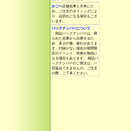
かごへ
店舗在庫と共有にた
め、ご注文のタイミングによ
り、品切れになる場合もござ
います。
バックナンバーについて
・雑誌バックナンバーは、限
られた在庫から出庫するた
め、多少の傷、破れがありま
す。付録がない場合や期間限
定のイベント、特典が無効に
なる場合もあります。 雑誌バ
ックナンバーのご発注は、一
切返品できませんの、ご注文
の際、ご了承ください。