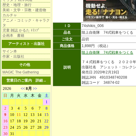
歴史・地理・旅行
美術・文学・宗教・建造物
カルチャ
アニメ・コミック・キャラク
タ
ＩＤ
74shikis_006
児童 雑誌 かるた ﾄﾗﾝﾌﾟ
品名
陸上自衛隊 74式戦車をつくる
企画本 書籍
ご注文
品切
アーティスト・出版社
商品価格
1,898円 （税込）
サイン本
陸上自衛隊 74式戦車をつくる
作家・出版社
７４式戦車をつくる ２０２０
その他
出版社名 アシェット・コレク
説明
MAGIC The Gathering
発売日 2020年2月19日
雑誌JAN 4910348740208
営業日のご案内
詳細→
雑誌コード 34874-02