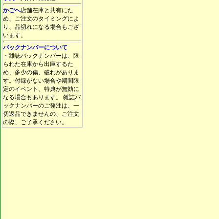
かごへ
店舗在庫と共有にた
め、ご注文のタイミングによ
り、品切れになる場合もござ
います。
バックナンバーについて
・雑誌バックナンバーは、限
られた在庫から出庫するた
め、多少の傷、破れがありま
す。付録がない場合や期間限
定のイベント、特典が無効に
なる場合もあります。 雑誌バ
ックナンバーのご発注は、一
切返品できませんの、ご注文
の際、ご了承ください。