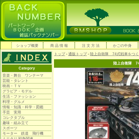
ショップ概要
商 品 情 報
注 文 方 法
かごの中身
トップ
-
通販トップ
-
陸上自衛隊 74式戦車をつ
陸上自衛隊 7
Category
音楽・舞台 ワンテーマ
芸能・タレント
映画・ＴＶ
グラビア・モデル
生活・ファッション
料理・グルメ
情報・知識・科学・図鑑
手芸 実用
コレクタブル
趣味・組み立て
スポーツ
モーター 鉄道 飛行機
ミリタリ 戦争関連