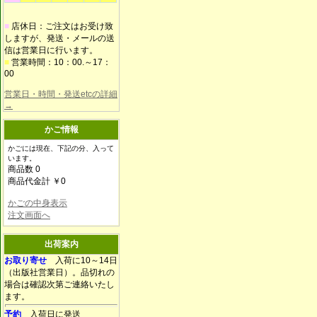
■
店休日：ご注文はお受け致
しますが、発送・メールの送
信は営業日に行います。
■
営業時間：10：00.～17：
00
営業日・時間・発送etcの詳細
→
かご情報
かごには現在、下記の分、入って
います。
商品数 0
商品代金計 ￥0
かごの中身表示
注文画面へ
出荷案内
お取り寄せ
入荷に10～14日
（出版社営業日）。品切れの
場合は確認次第ご連絡いたし
ます。
予約
入荷日に発送