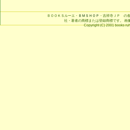
ＢＯＯＫＳルーエ・
ＢＭＳＨＯＰ
・吉祥寺ＪＰ の
社・著者の商標または登録商標です。 画
Copyright (C) 2001 books ruhe